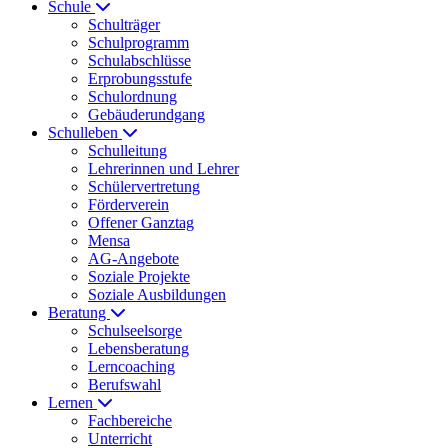
Schule
Schulträger
Schulprogramm
Schulabschlüsse
Erprobungsstufe
Schulordnung
Gebäuderundgang
Schulleben
Schulleitung
Lehrerinnen und Lehrer
Schülervertretung
Förderverein
Offener Ganztag
Mensa
AG-Angebote
Soziale Projekte
Soziale Ausbildungen
Beratung
Schulseelsorge
Lebensberatung
Lerncoaching
Berufswahl
Lernen
Fachbereiche
Unterricht