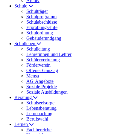
Archiv
Schule
Schulträger
Schulprogramm
Schulabschlüsse
Erprobungsstufe
Schulordnung
Gebäuderundgang
Schulleben
Schulleitung
Lehrerinnen und Lehrer
Schülervertretung
Förderverein
Offener Ganztag
Mensa
AG-Angebote
Soziale Projekte
Soziale Ausbildungen
Beratung
Schulseelsorge
Lebensberatung
Lerncoaching
Berufswahl
Lernen
Fachbereiche