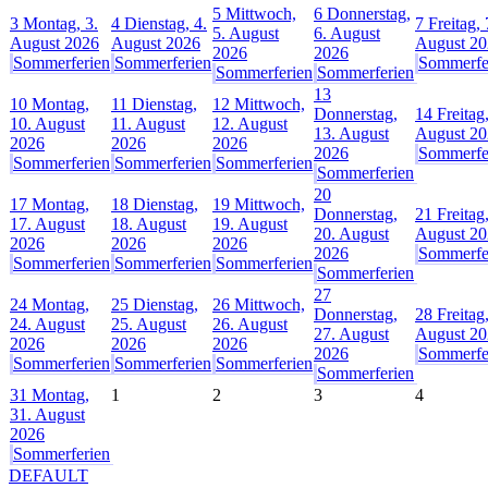
5
Mittwoch,
6
Donnerstag,
3
Montag, 3.
4
Dienstag, 4.
7
Freitag, 
5. August
6. August
August 2026
August 2026
August 2
2026
2026
Sommerferien
Sommerferien
Sommerfe
Sommerferien
Sommerferien
13
10
Montag,
11
Dienstag,
12
Mittwoch,
Donnerstag,
14
Freitag
10. August
11. August
12. August
13. August
August 2
2026
2026
2026
2026
Sommerfe
Sommerferien
Sommerferien
Sommerferien
Sommerferien
20
17
Montag,
18
Dienstag,
19
Mittwoch,
Donnerstag,
21
Freitag
17. August
18. August
19. August
20. August
August 2
2026
2026
2026
2026
Sommerfe
Sommerferien
Sommerferien
Sommerferien
Sommerferien
27
24
Montag,
25
Dienstag,
26
Mittwoch,
Donnerstag,
28
Freitag
24. August
25. August
26. August
27. August
August 2
2026
2026
2026
2026
Sommerfe
Sommerferien
Sommerferien
Sommerferien
Sommerferien
31
Montag,
1
2
3
4
31. August
2026
Sommerferien
DEFAULT