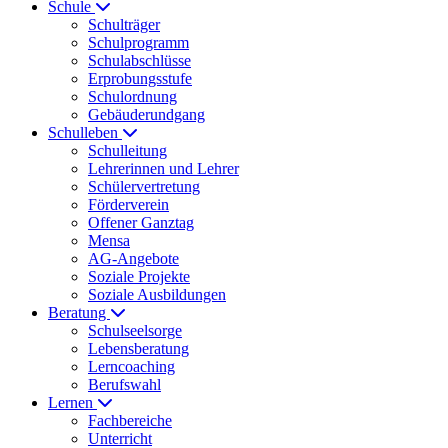
Schule
Schulträger
Schulprogramm
Schulabschlüsse
Erprobungsstufe
Schulordnung
Gebäuderundgang
Schulleben
Schulleitung
Lehrerinnen und Lehrer
Schülervertretung
Förderverein
Offener Ganztag
Mensa
AG-Angebote
Soziale Projekte
Soziale Ausbildungen
Beratung
Schulseelsorge
Lebensberatung
Lerncoaching
Berufswahl
Lernen
Fachbereiche
Unterricht